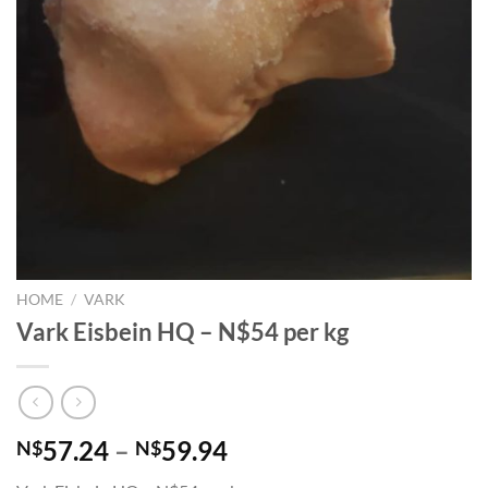
HOME
/
VARK
Vark Eisbein HQ – N$54 per kg
57.24
–
59.94
N$
N$