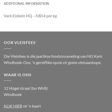
ADDITIONAL INFORMATION
Vark Eisbein HQ – N$54 per kg
OOR VLEISFEES
Die Vleisfees is die jaarlikse fondsinsameling van NG Kerk
Windhoek-Oos, 'n gerieflike opsie vir goeie vleisaankope.
WAAR IS ONS
12 Hügel straat (bo WHS)
Windhoek
KLIK HIER
vir ‘n kaart