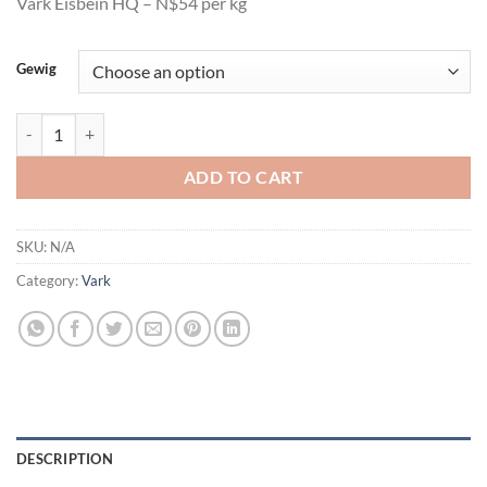
Vark Eisbein HQ – N$54 per kg
Gewig
Vark Eisbein HQ - N$54 per kg quantity
ADD TO CART
SKU:
N/A
Category:
Vark
DESCRIPTION