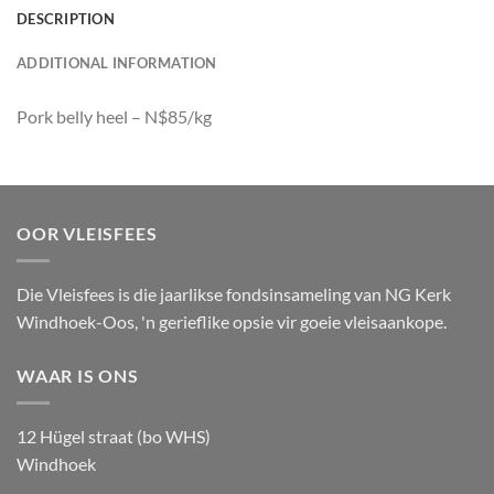
DESCRIPTION
ADDITIONAL INFORMATION
Pork belly heel – N$85/kg
OOR VLEISFEES
Die Vleisfees is die jaarlikse fondsinsameling van NG Kerk
Windhoek-Oos, 'n gerieflike opsie vir goeie vleisaankope.
WAAR IS ONS
12 Hügel straat (bo WHS)
Windhoek