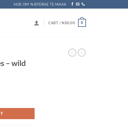
HOE OM ‘N BYDRAE TE MAAK
0
CART /
N$
0.00
s – wild
RT