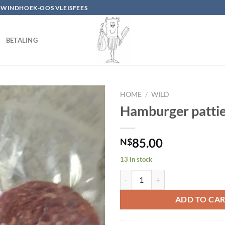
 WINDHOEK-OOS VLEISFEES
BETALING
HOME
/
WILD
Hamburger pattie
85.00
N$
13 in stock
Hamburger patties - wild quantity
ADD TO CA