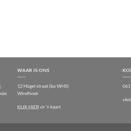
WAAR IS ONS
KO
g
12 Hügel straat (bo WHS)
061
psie
Windhoek
vle
KLIK HIER
vir ‘n kaart