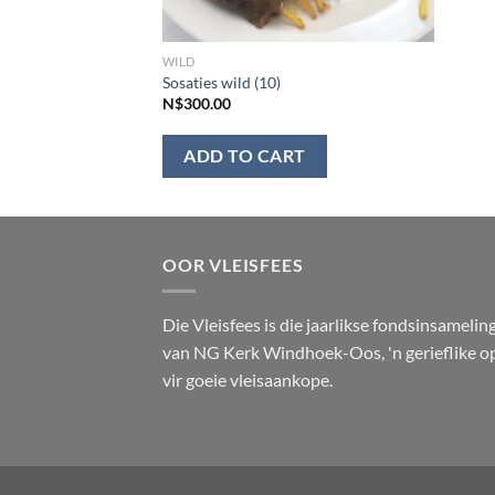
WILD
Sosaties wild (10)
N$
300.00
ADD TO CART
OOR VLEISFEES
Die Vleisfees is die jaarlikse fondsinsamelin
van NG Kerk Windhoek-Oos, 'n gerieflike o
vir goeie vleisaankope.