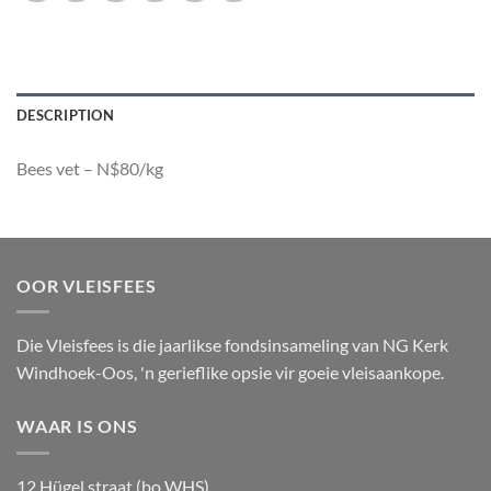
DESCRIPTION
Bees vet – N$80/kg
OOR VLEISFEES
Die Vleisfees is die jaarlikse fondsinsameling van NG Kerk
Windhoek-Oos, 'n gerieflike opsie vir goeie vleisaankope.
WAAR IS ONS
12 Hügel straat (bo WHS)