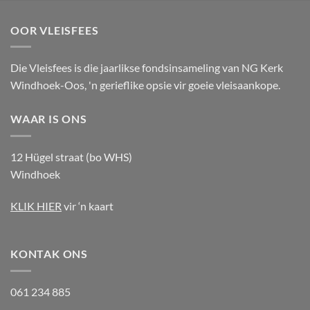
OOR VLEISFEES
Die Vleisfees is die jaarlikse fondsinsameling van NG Kerk
Windhoek-Oos, 'n gerieflike opsie vir goeie vleisaankope.
WAAR IS ONS
12 Hügel straat (bo WHS)
Windhoek
KLIK HIER
vir ‘n kaart
KONTAK ONS
061 234 885