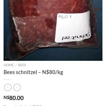
HOME
/
BEES
Bees schnitzel – N$80/kg
80.00
N$