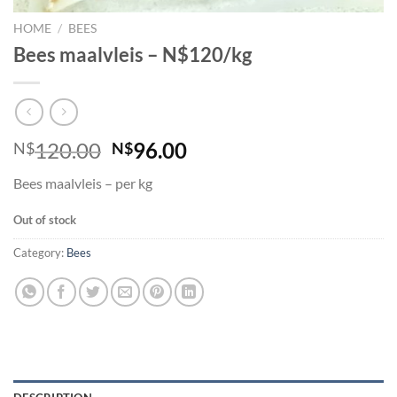
HOME
/
BEES
Bees maalvleis – N$120/kg
Original
Current
120.00
96.00
N$
N$
price
price
Bees maalvleis – per kg
was:
is:
N$120.00.
N$96.00.
Out of stock
Category:
Bees