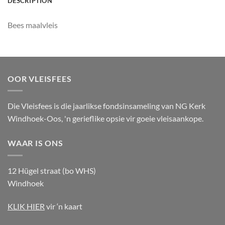
DESCRIPTION
Bees maalvleis
OOR VLEISFEES
Die Vleisfees is die jaarlikse fondsinsameling van NG Kerk
Windhoek-Oos, 'n gerieflike opsie vir goeie vleisaankope.
WAAR IS ONS
12 Hügel straat (bo WHS)
Windhoek
KLIK HIER
vir ‘n kaart