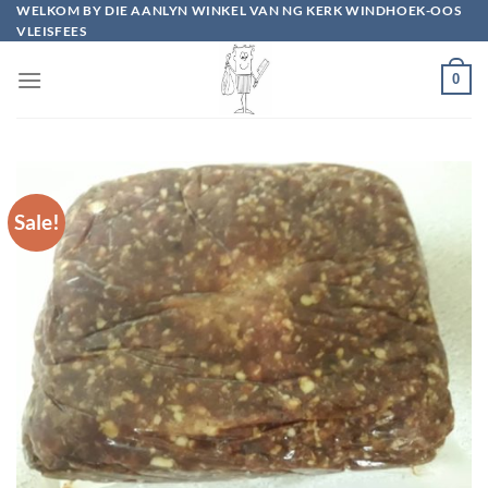
Skip
WELKOM BY DIE AANLYN WINKEL VAN NG KERK WINDHOEK-OOS
VLEISFEES
to
content
0
Sale!