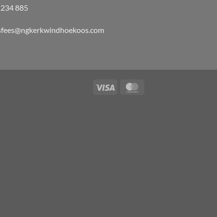
 234 885
isfees@ngkerkwindhoekoos.com