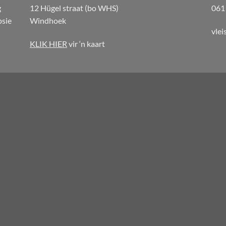
g
12 Hügel straat (bo WHS)
061
psie
Windhoek
vle
KLIK HIER
vir ‘n kaart