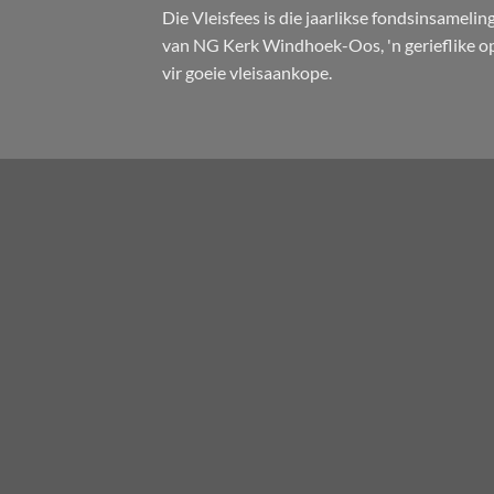
Die Vleisfees is die jaarlikse fondsinsamelin
van NG Kerk Windhoek-Oos, 'n gerieflike o
vir goeie vleisaankope.