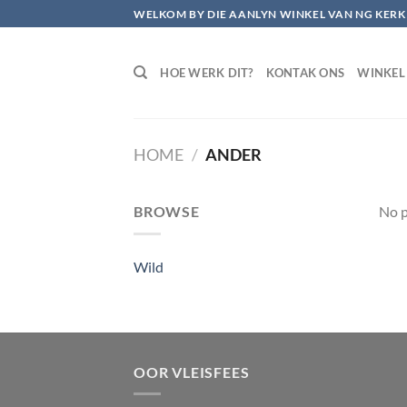
Skip
WELKOM BY DIE AANLYN WINKEL VAN NG KERK
to
content
HOE WERK DIT?
KONTAK ONS
WINKEL
HOME
/
ANDER
BROWSE
No p
Wild
OOR VLEISFEES