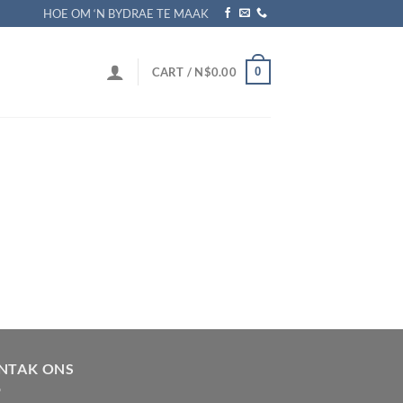
HOE OM ‘N BYDRAE TE MAAK
0
CART /
N$
0.00
NTAK ONS