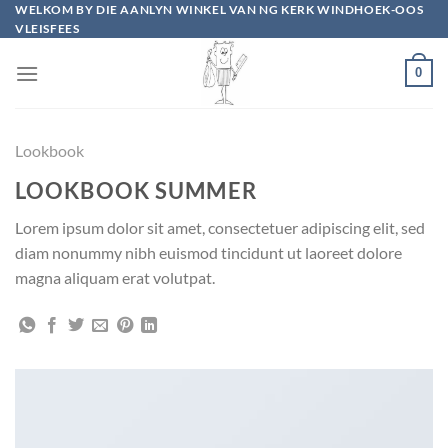
Skip
WELKOM BY DIE AANLYN WINKEL VAN NG KERK WINDHOEK-OOS
VLEISFEES
to
content
0
Lookbook
LOOKBOOK SUMMER
Lorem ipsum dolor sit amet, consectetuer adipiscing elit, sed
diam nonummy nibh euismod tincidunt ut laoreet dolore
magna aliquam erat volutpat.