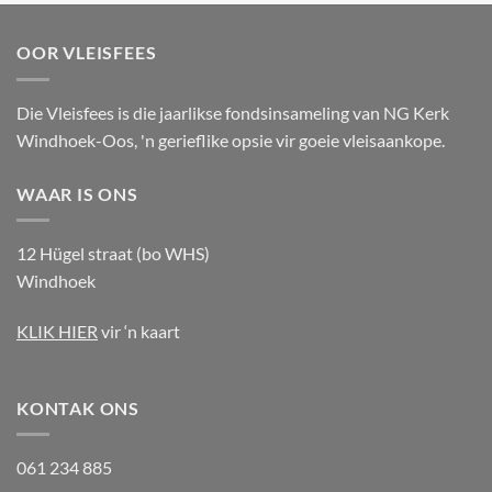
OOR VLEISFEES
Die Vleisfees is die jaarlikse fondsinsameling van NG Kerk
Windhoek-Oos, 'n gerieflike opsie vir goeie vleisaankope.
WAAR IS ONS
12 Hügel straat (bo WHS)
Windhoek
KLIK HIER
vir ‘n kaart
KONTAK ONS
061 234 885