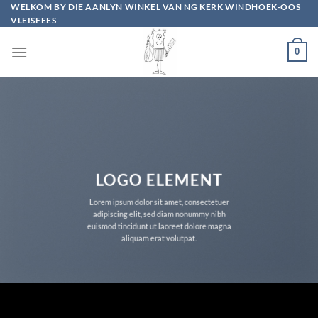
Skip
WELKOM BY DIE AANLYN WINKEL VAN NG KERK WINDHOEK-OOS
VLEISFEES
to
content
0
LOGO ELEMENT
Lorem ipsum dolor sit amet, consectetuer
adipiscing elit, sed diam nonummy nibh
euismod tincidunt ut laoreet dolore magna
aliquam erat volutpat.