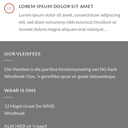
LOREM IPSUM DOLOR SIT AMET
Lorem ipsum dolor sit amet, consectetuer adipiscing
elit, sed diam nonummy nibh euismod tincidunt ut
laoreet dolore magna aliquam erat volutpat….
OOR VLEISFEES
Die Vleisfees is die jaarlikse fondsinsameling van NG Kerk
Windhoek-Oos, 'n gerieflike opsie vir goeie vleisaankope.
WAAR IS ONS
12 Hügel straat (bo WHS)
Windhoek
KLIK HIER
vir ‘n kaart