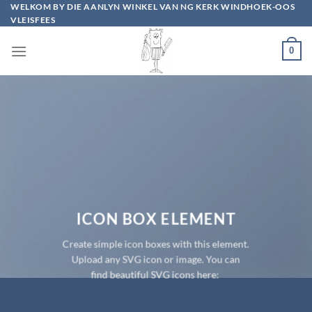
Skip
WELKOM BY DIE AANLYN WINKEL VAN NG KERK WINDHOEK-OOS
VLEISFEES
to
content
0
ICON BOX ELEMENT
Create simple icon boxes with this element.
Upload any SVG icon or image. You can
find beautiful SVG icons here: